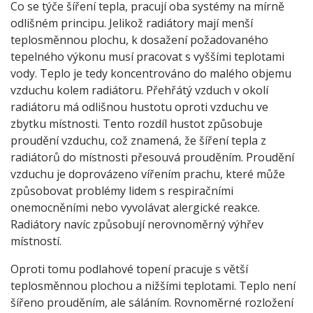
Co se týče šíření tepla, pracují oba systémy na mírně
odlišném principu. Jelikož radiátory mají menší
teplosměnnou plochu, k dosažení požadovaného
tepelného výkonu musí pracovat s vyššími teplotami
vody. Teplo je tedy koncentrováno do malého objemu
vzduchu kolem radiátoru. Přehřátý vzduch v okolí
radiátoru má odlišnou hustotu oproti vzduchu ve
zbytku místnosti. Tento rozdíl hustot způsobuje
proudění vzduchu, což znamená, že šíření tepla z
radiátorů do místnosti přesouvá prouděním. Proudění
vzduchu je doprovázeno vířením prachu, které může
způsobovat problémy lidem s respiračními
onemocněními nebo vyvolávat alergické reakce.
Radiátory navíc způsobují nerovnoměrný výhřev
místností.
Oproti tomu podlahové topení pracuje s větší
teplosměnnou plochou a nižšími teplotami. Teplo není
šířeno prouděním, ale sáláním. Rovnoměrné rozložení