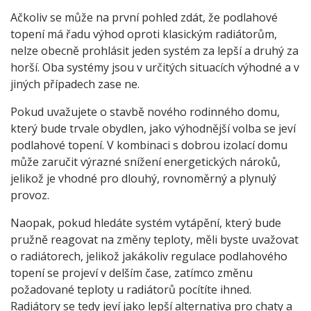
Ačkoliv se může na první pohled zdát, že podlahové
topení má řadu výhod oproti klasickým radiátorům,
nelze obecně prohlásit jeden systém za lepší a druhý za
horší. Oba systémy jsou v určitých situacích výhodné a v
jiných případech zase ne.
Pokud uvažujete o stavbě nového rodinného domu,
který bude trvale obydlen, jako výhodnější volba se jeví
podlahové topení. V kombinaci s dobrou izolací domu
může zaručit výrazné snížení energetických nároků,
jelikož je vhodné pro dlouhý, rovnoměrný a plynulý
provoz.
Naopak, pokud hledáte systém vytápění, který bude
pružně reagovat na změny teploty, měli byste uvažovat
o radiátorech, jelikož jakákoliv regulace podlahového
topení se projeví v delším čase, zatímco změnu
požadované teploty u radiátorů pocítíte ihned.
Radiátory se tedy jeví jako lepší alternativa pro chaty a