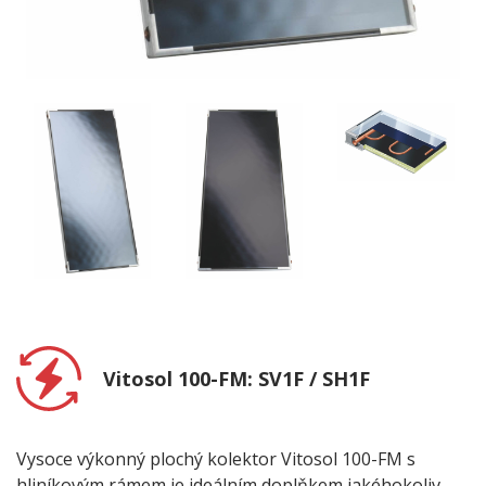
Vitosol 100-FM: SV1F / SH1F
Vysoce výkonný plochý kolektor Vitosol 100-FM s
hliníkovým rámem je ideálním doplňkem jakéhokoliv