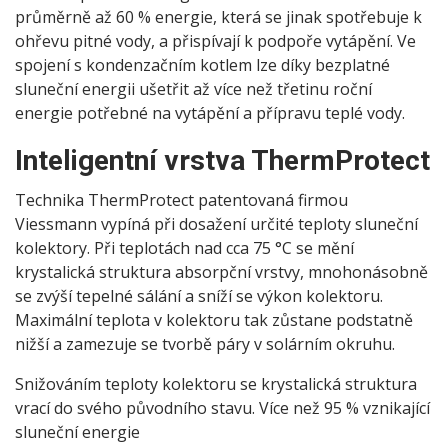
průměrně až 60 % energie, která se jinak spotřebuje k
ohřevu pitné vody, a přispívají k podpoře vytápění. Ve
spojení s kondenzačním kotlem lze díky bezplatné
sluneční energii ušetřit až více než třetinu roční
energie potřebné na vytápění a přípravu teplé vody.
Inteligentní vrstva ThermProtect
Technika ThermProtect patentovaná firmou
Viessmann vypíná při dosažení určité teploty sluneční
kolektory. Při teplotách nad cca 75 °C se mění
krystalická struktura absorpční vrstvy, mnohonásobně
se zvýší tepelné sálání a sníží se výkon kolektoru.
Maximální teplota v kolektoru tak zůstane podstatně
nižší a zamezuje se tvorbě páry v solárním okruhu.
Snižováním teploty kolektoru se krystalická struktura
vrací do svého původního stavu. Více než 95 % vznikající
sluneční energie