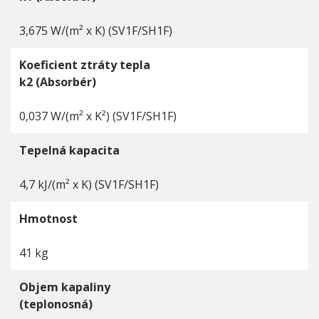
3,675 W/(m² x K) (SV1F/SH1F)
Koeficient ztráty tepla
k2 (Absorbér)
0,037 W/(m² x K²) (SV1F/SH1F)
Tepelná kapacita
4,7 kJ/(m² x K) (SV1F/SH1F)
Hmotnost
41 kg
Objem kapaliny
(teplonosná)