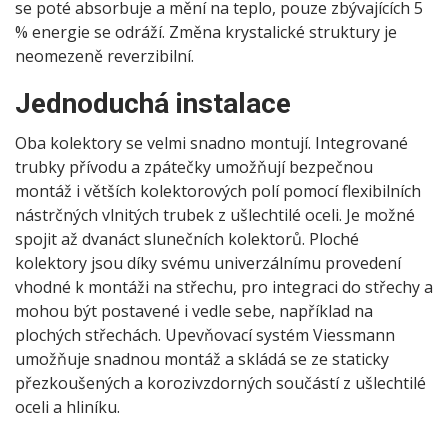
se poté absorbuje a mění na teplo, pouze zbývajících 5
% energie se odráží. Změna krystalické struktury je
neomezeně reverzibilní.
Jednoduchá instalace
Oba kolektory se velmi snadno montují. Integrované
trubky přívodu a zpátečky umožňují bezpečnou
montáž i větších kolektorových polí pomocí flexibilních
nástrčných vlnitých trubek z ušlechtilé oceli. Je možné
spojit až dvanáct slunečních kolektorů. Ploché
kolektory jsou díky svému univerzálnímu provedení
vhodné k montáži na střechu, pro integraci do střechy a
mohou být postavené i vedle sebe, například na
plochých střechách. Upevňovací systém Viessmann
umožňuje snadnou montáž a skládá se ze staticky
přezkoušených a korozivzdorných součástí z ušlechtilé
oceli a hliníku.