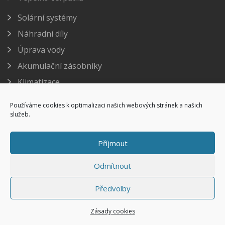
Solární systémy
Náhradní díly
Úprava vody
Akumulační zásobníky
Klimatizace
Používáme cookies k optimalizaci našich webových stránek a našich
Servis
služeb.
+420 602 346 289
Příjmout
Odmítnout
Kontakt
Předvolby
info@reacon.cz
Zásady cookies