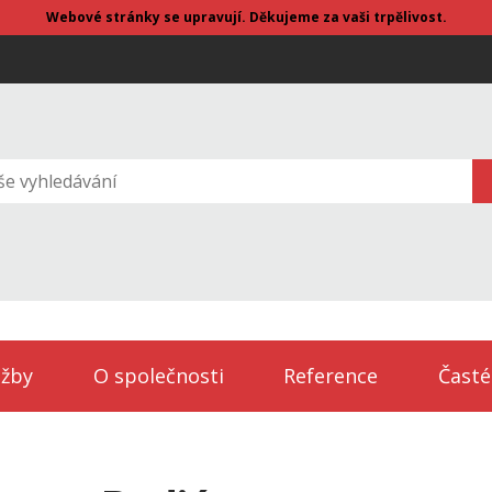
Webové stránky se upravují. Děkujeme za vaši trpělivost.
užby
O společnosti
Reference
Časté