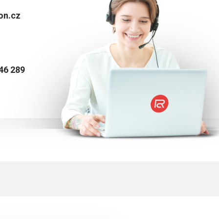
on.cz
46 289