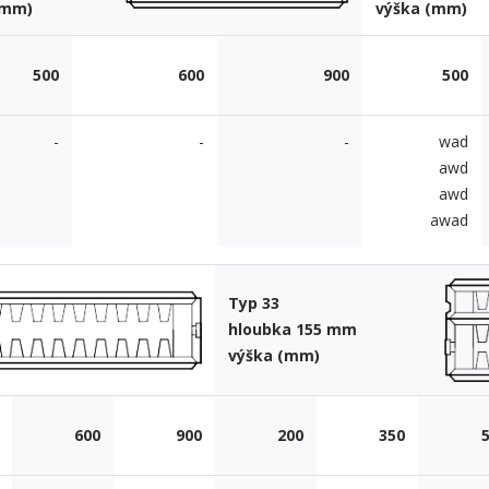
(mm)
výška (mm)
500
600
900
500
-
-
-
wad
awd
awd
awad
Typ 33
hloubka 155 mm
výška (mm)
600
900
200
350