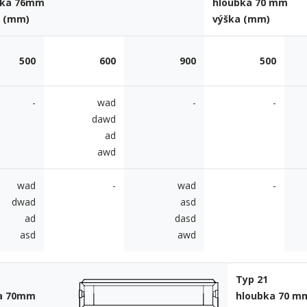
bka 76mm
hloubka 70 mm
a (mm)
výška (mm)
500
600
900
500
-
wad
-
-
dawd
ad
awd
wad
-
wad
-
dwad
asd
ad
dasd
asd
awd
Typ 21
a 70mm
hloubka 70 m