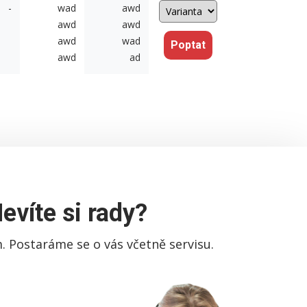
-
wad
awd
awd
awd
awd
wad
Poptat
awd
ad
evíte si rady?
. Postaráme se o vás včetně servisu.