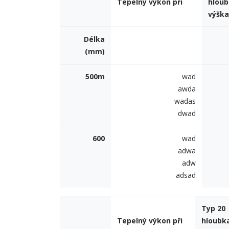
Tepelný výkon při
hlou
výšk
Délka
(mm)
500m
wad
awda
wadas
dwad
600
wad
adwa
adw
adsad
Typ 20
Tepelný výkon při
hloubk